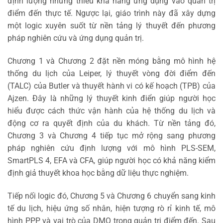
định lượng nhưng thiếu khả năng ứng dụng vào quản trị
điểm đến thực tế. Ngược lại, giáo trình này đã xây dựng
một logic xuyên suốt từ nền tảng lý thuyết đến phương
pháp nghiên cứu và ứng dụng quản trị.
Chương 1 và Chương 2 đặt nền móng bằng mô hình hệ
thống du lịch của Leiper, lý thuyết vòng đời điểm đến
(TALC) của Butler và thuyết hành vi có kế hoạch (TPB) của
Ajzen. Đây là những lý thuyết kinh điển giúp người học
hiểu được cách thức vận hành của hệ thống du lịch và
động cơ ra quyết định của du khách. Từ nền tảng đó,
Chương 3 và Chương 4 tiếp tục mở rộng sang phương
pháp nghiên cứu định lượng với mô hình PLS-SEM,
SmartPLS 4, EFA và CFA, giúp người học có khả năng kiểm
định giả thuyết khoa học bằng dữ liệu thực nghiệm.
Tiếp nối logic đó, Chương 5 và Chương 6 chuyển sang kinh
tế du lịch, hiệu ứng số nhân, hiện tượng rò rỉ kinh tế, mô
hình PPP và vai trò của DMO trong quản trị điểm đến. Sau