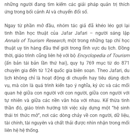
những người đang tìm kiếm các giải pháp quản trị thích
ứng trong bối cảnh AI và chuyển đổi số.
Ngay từ phần mở đầu, nhóm tác giả đã khéo léo gợi lại
tinh thần học thuật của Jafar Jafari – người sáng lập
Annals of Tourism Research
, một trong những tạp chí học
thuật uy tín hàng đầu thế giới trong lĩnh vực du lịch. Đồng
thời, giáo trình cũng liên hệ với bộ
Encyclopedia of Tourism
(ấn bản tái bản lần thứ hai), quy tụ 769 mục từ do 871
chuyên gia đến từ 124 quốc gia biên soạn. Theo Jafari, du
lịch không chỉ là hoạt động di chuyển hay tiêu dùng dịch
vụ, mà còn là quá trình kiến tạo ý nghĩa, ký ức và các mối
quan hệ giữa con người với con người, giữa con người với
tự nhiên và giữa các nền văn hóa với nhau. Kế thừa tinh
thần đó, giáo trình hướng tới việc xây dựng một “hệ sinh
thái tri thức mở”, nơi các dòng chảy về con người, dữ liệu,
tài chính, tài nguyên và chất thải được nhìn nhận trong mối
liên hệ hệ thống.