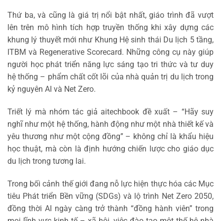
Thứ ba, và cũng là giá trị nổi bật nhất, giáo trình đã vượt
lên trên mô hình tích hợp truyền thống khi xây dựng các
khung lý thuyết mới như Khung Hệ sinh thái Du lịch 5 tầng,
ITBM và Regenerative Scorecard. Những công cụ này giúp
người học phát triển năng lực sáng tạo tri thức và tư duy
hệ thống – phẩm chất cốt lõi của nhà quản trị du lịch trong
kỷ nguyên AI và Net Zero.
Triết lý mà nhóm tác giả aitechbook đề xuất – “Hãy suy
nghĩ như một hệ thống, hành động như một nhà thiết kế và
yêu thương như một cộng đồng” – không chỉ là khẩu hiệu
học thuật, mà còn là định hướng chiến lược cho giáo dục
du lịch trong tương lai.
Trong bối cảnh thế giới đang nỗ lực hiện thực hóa các Mục
tiêu Phát triển Bền vững (SDGs) và lộ trình Net Zero 2050,
đồng thời AI ngày càng trở thành “đồng hành viên” trong
mọi lĩnh vực kinh tế – xã hội, việc đào tạo một thế hệ nhà