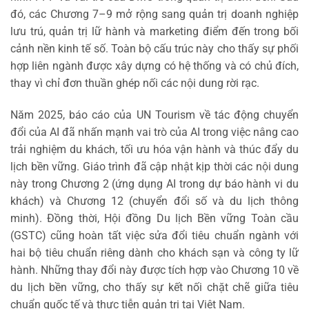
đó, các Chương 7–9 mở rộng sang quản trị doanh nghiệp
lưu trú, quản trị lữ hành và marketing điểm đến trong bối
cảnh nền kinh tế số. Toàn bộ cấu trúc này cho thấy sự phối
hợp liên ngành được xây dựng có hệ thống và có chủ đích,
thay vì chỉ đơn thuần ghép nối các nội dung rời rạc.
Năm 2025, báo cáo của UN Tourism về tác động chuyển
đổi của AI đã nhấn mạnh vai trò của AI trong việc nâng cao
trải nghiệm du khách, tối ưu hóa vận hành và thúc đẩy du
lịch bền vững. Giáo trình đã cập nhật kịp thời các nội dung
này trong Chương 2 (ứng dụng AI trong dự báo hành vi du
khách) và Chương 12 (chuyển đổi số và du lịch thông
minh). Đồng thời, Hội đồng Du lịch Bền vững Toàn cầu
(GSTC) cũng hoàn tất việc sửa đổi tiêu chuẩn ngành với
hai bộ tiêu chuẩn riêng dành cho khách sạn và công ty lữ
hành. Những thay đổi này được tích hợp vào Chương 10 về
du lịch bền vững, cho thấy sự kết nối chặt chẽ giữa tiêu
chuẩn quốc tế và thực tiễn quản trị tại Việt Nam.