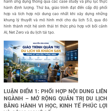
hành ứng dụng thông qua các case study và phụ lục thực
hành định lượng. Thứ ba, giáo trình đạt đến cấp độ phối
hợp và tích hợp nội dung cao nhất khi xây dựng những
khung lý thuyết và mô hình mới cho du lịch 5.0, qua đó
hình thành một hệ sinh thái tri thức phù hợp với bối cảnh
AI, Net Zero và du lịch tái tạo.
LUẬN ĐIỂM 1: PHỐI HỢP NỘI DUNG LIÊN
NGÀNH – MỞ RỘNG QUẢN TRỊ DU LỊCH
BẰNG HÀNH VI HỌC, KINH TẾ PHÚC LỢI