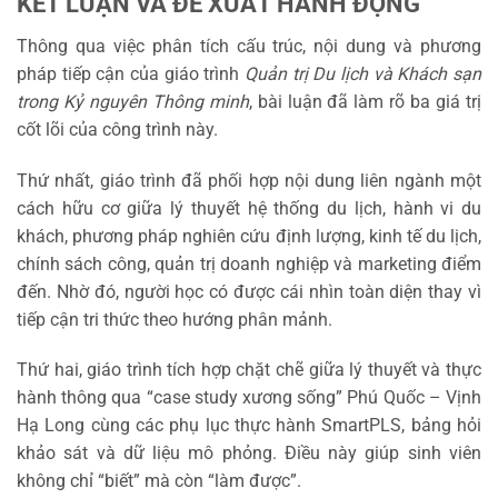
KẾT LUẬN VÀ ĐỀ XUẤT HÀNH ĐỘNG
Thông qua việc phân tích cấu trúc, nội dung và phương
pháp tiếp cận của giáo trình
Quản trị Du lịch và Khách sạn
trong Kỷ nguyên Thông minh
, bài luận đã làm rõ ba giá trị
cốt lõi của công trình này.
Thứ nhất, giáo trình đã phối hợp nội dung liên ngành một
cách hữu cơ giữa lý thuyết hệ thống du lịch, hành vi du
khách, phương pháp nghiên cứu định lượng, kinh tế du lịch,
chính sách công, quản trị doanh nghiệp và marketing điểm
đến. Nhờ đó, người học có được cái nhìn toàn diện thay vì
tiếp cận tri thức theo hướng phân mảnh.
Thứ hai, giáo trình tích hợp chặt chẽ giữa lý thuyết và thực
hành thông qua “case study xương sống” Phú Quốc – Vịnh
Hạ Long cùng các phụ lục thực hành SmartPLS, bảng hỏi
khảo sát và dữ liệu mô phỏng. Điều này giúp sinh viên
không chỉ “biết” mà còn “làm được”.