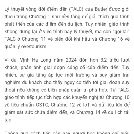
Lý thuyết vòng đời điểm đến (TALC) của Butler được giới
thiệu trong Chương 1 như nền tảng để giải thích quá trình
phát triển của các điểm đến du lịch. Tuy nhiên, giáo trình
không dừng lại ở việc trình bày lý thuyết, mà còn “gọi lại”
TALC ở Chương 11 về biến đổi khí hậu và Chương 16 về
quản lý overtourism.
Ví dụ, Vịnh Hạ Long năm 2024 đón hơn 3,2 triệu lượt
khách, phản ánh giai đoạn củng cố của điểm đến. Tuy
nhiên, sự gia tăng áp lực môi trường và suy giảm trải
nghiệm du khách cho thấy nguy cơ tiến tới giai đoạn suy
thoái nếu không có biện pháp quản trị phù hợp. Từ TALC,
giáo trình tiếp tục tích hợp các khuyến nghị từ Chương 10
về tiêu chuẩn GSTC, Chương 12 về IoT và dữ liệu lớn để
giám sát sức chứa điểm đến, và Chương 14 về du lịch tái
tạo.
Thông qua cách tiếp cận này, người học không chỉ hiểu