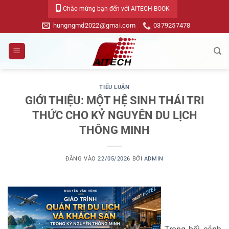
Bỏ
Chào mừng bạn đến với AITECH BOOK
qua
hungngmd2022@gmai.com
0379257478
nội
dung
TIỂU LUẬN
GIỚI THIỆU: MỘT HỆ SINH THÁI TRI
THỨC CHO KỶ NGUYÊN DU LỊCH
THÔNG MINH
ĐĂNG VÀO
22/05/2026
BỞI
ADMIN
Trong bối cảnh