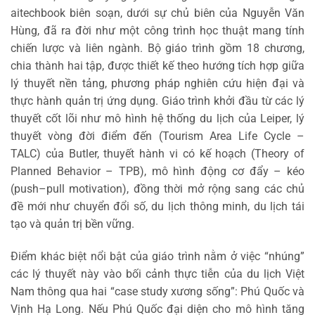
aitechbook biên soạn, dưới sự chủ biên của Nguyễn Văn
Hùng, đã ra đời như một công trình học thuật mang tính
chiến lược và liên ngành. Bộ giáo trình gồm 18 chương,
chia thành hai tập, được thiết kế theo hướng tích hợp giữa
lý thuyết nền tảng, phương pháp nghiên cứu hiện đại và
thực hành quản trị ứng dụng. Giáo trình khởi đầu từ các lý
thuyết cốt lõi như mô hình hệ thống du lịch của Leiper, lý
thuyết vòng đời điểm đến (Tourism Area Life Cycle –
TALC) của Butler, thuyết hành vi có kế hoạch (Theory of
Planned Behavior – TPB), mô hình động cơ đẩy – kéo
(push–pull motivation), đồng thời mở rộng sang các chủ
đề mới như chuyển đổi số, du lịch thông minh, du lịch tái
tạo và quản trị bền vững.
Điểm khác biệt nổi bật của giáo trình nằm ở việc “nhúng”
các lý thuyết này vào bối cảnh thực tiễn của du lịch Việt
Nam thông qua hai “case study xương sống”: Phú Quốc và
Vịnh Hạ Long. Nếu Phú Quốc đại diện cho mô hình tăng