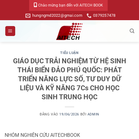
Bỏ
Chào mừng bạn đến với AITECH BOOK
qua
hungngmd2022@gmai.com
0379257478
nội
dung
TIỂU LUẬN
GIÁO DỤC TRẢI NGHIỆM TỪ HỆ SINH
THÁI BIỂN ĐẢO PHÚ QUỐC: PHÁT
TRIỂN NĂNG LỰC SỐ, TƯ DUY DỮ
LIỆU VÀ KỸ NĂNG 7Cs CHO HỌC
SINH TRUNG HỌC
ĐĂNG VÀO
19/06/2026
BỞI
ADMIN
NHÓM NGHIÊN CỨU AITECHBOOK