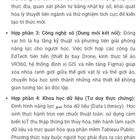
thực địa, quan sát phản tư bằng nhật ký số, khái quát
hóa lý thuyết liên ngành và thử nghiệm tích cực để kiến
tạo tri thức mới.
Hợp phần 3: Công nghệ số (Dung môi kết nối):
Đóng
vai trò là hạ tầng kỹ thuật và phương tiện giải phóng
năng lực cho người học. Việc tích hợp các công cụ
EdTech tiên tiến (thiết bị bay Drone, kính thực tế ảo
VR360, hệ thống định vị GIS và nền tảng Figma) giúp
xóa nhòa ranh giới giữa thế giới vật lý và thế giới ảo,
chuyển hóa học sinh thành những nhà thiết kế không
gian tương tác ảo độc lập.
Hợp phần 4: Khoa học dữ liệu (Tư duy thực chứng):
Định hình năng lực سو hóa dữ liệu (Data Literacy). Học
sinh thực hành trọn vẹn chuỗi thuật toán: sử dụng cảm
biến IoT thu thập thông tin thủy hóa, tiến hành làm sạch
dữ liệu và trực quan hóa qua phần mềm Tableau Public.
Phương thức này buộc người học phải đưa ra các phán