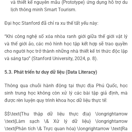
và thiết kế nguyên mẫu (Prototype) ứng dụng hỗ trợ du
lịch thông minh Smart Tourism.
Đại học Stanford đã chỉ ra xu thế tất yếu này:
“Khi công nghệ số xóa nhòa ranh giới giữa thế giới vật lý
và thế giới ảo, các mô hình học tập kết hợp sẽ trao quyền
cho người học trở thành những nhà thiết kế tri thức độc lập
và sáng tạo” (Stanford University, 2024, p. 8).
5.3. Phát triển tư duy dữ liệu (Data Literacy)
Thông qua chuỗi hành động tại thực địa Phú Quốc, học
sinh trung học không còn xử lý các bài tập giả định, mà
được rèn luyện quy trình khoa học dữ liệu thực tế:
$$\text{Thu thập dữ liệu thực địa} \longrightarrow
\text{Làm sạch \& Xử lý dữ liệu} \longrightarrow
\text{Phân tích \& Trực quan hóa} \longrightarrow \text{Ra