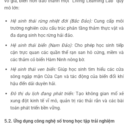
vô giá, biến hòn đảo thành một “Living Learning Lab” quy
mô lớn:
Hệ sinh thái rừng nhiệt đới (Bắc Đảo):
Cung cấp môi
trường nghiên cứu cấu trúc phân tầng thảm thực vật và
đa dạng sinh học rừng hải đảo.
Hệ sinh thái biển (Nam Đảo):
Cho phép học sinh tiếp
cận trực quan các quần thể rạn san hô cứng, mềm và
các thảm cỏ biển Hàm Ninh nông bờ.
Hệ sinh thái ven biển:
Giúp học sinh tìm hiểu các cửa
sông ngập mặn Cửa Cạn và tác động của biến đổi khí
hậu đến dải duyên hải.
Đô thị du lịch đang phát triển:
Tạo không gian mổ xẻ
xung đột kinh tế vĩ mô, quản trị rác thải rắn và các bài
toán phát triển bền vững.
5.2. Ứng dụng công nghệ số trong học tập trải nghiệm