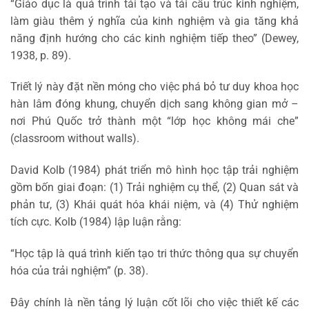
“Giáo dục là quá trình tái tạo và tái cấu trúc kinh nghiệm,
làm giàu thêm ý nghĩa của kinh nghiệm và gia tăng khả
năng định hướng cho các kinh nghiệm tiếp theo” (Dewey,
1938, p. 89).
Triết lý này đặt nền móng cho việc phá bỏ tư duy khoa học
hàn lâm đóng khung, chuyển dịch sang không gian mở –
nơi Phú Quốc trở thành một “lớp học không mái che”
(classroom without walls).
David Kolb (1984) phát triển mô hình học tập trải nghiệm
gồm bốn giai đoạn: (1) Trải nghiệm cụ thể, (2) Quan sát và
phản tư, (3) Khái quát hóa khái niệm, và (4) Thử nghiệm
tích cực. Kolb (1984) lập luận rằng:
“Học tập là quá trình kiến tạo tri thức thông qua sự chuyển
hóa của trải nghiệm” (p. 38).
Đây chính là nền tảng lý luận cốt lõi cho việc thiết kế các