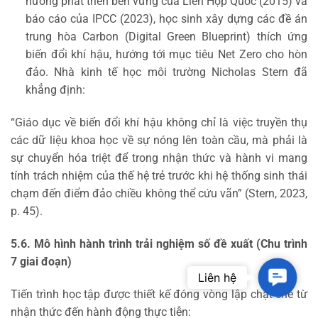
hướng phát triển bền vững của Liên Hợp Quốc (2015) và
báo cáo của IPCC (2023), học sinh xây dựng các đề án
trung hòa Carbon (Digital Green Blueprint) thích ứng
biến đổi khí hậu, hướng tới mục tiêu Net Zero cho hòn
đảo. Nhà kinh tế học môi trường Nicholas Stern đã
khẳng định:
“Giáo dục về biến đổi khí hậu không chỉ là việc truyền thụ
các dữ liệu khoa học về sự nóng lên toàn cầu, mà phải là
sự chuyển hóa triệt để trong nhận thức và hành vi mang
tính trách nhiệm của thế hệ trẻ trước khi hệ thống sinh thái
chạm đến điểm đảo chiều không thể cứu vãn” (Stern, 2023,
p. 45).
5.6. Mô hình hành trình trải nghiệm số đề xuất (Chu trình
7 giai đoạn)
Contac
Liên hệ
Tiến trình học tập được thiết kế đóng vòng lập chặt chẽ từ
nhận thức đến hành động thực tiễn: