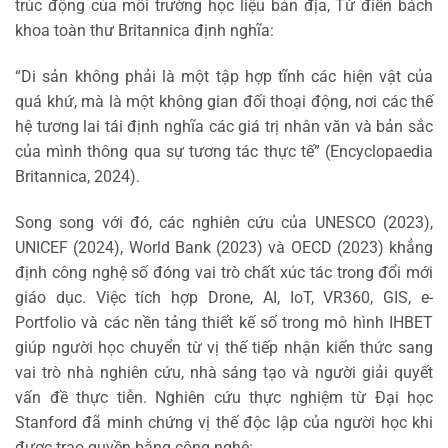
trúc động của môi trường học liệu bản địa, Từ điển bách
khoa toàn thư Britannica định nghĩa:
“Di sản không phải là một tập hợp tĩnh các hiện vật của
quá khứ, mà là một không gian đối thoại động, nơi các thế
hệ tương lai tái định nghĩa các giá trị nhân văn và bản sắc
của mình thông qua sự tương tác thực tế” (Encyclopaedia
Britannica, 2024).
Song song với đó, các nghiên cứu của UNESCO (2023),
UNICEF (2024), World Bank (2023) và OECD (2023) khẳng
định công nghệ số đóng vai trò chất xúc tác trong đổi mới
giáo dục. Việc tích hợp Drone, AI, IoT, VR360, GIS, e-
Portfolio và các nền tảng thiết kế số trong mô hình IHBET
giúp người học chuyển từ vị thế tiếp nhận kiến thức sang
vai trò nhà nghiên cứu, nhà sáng tạo và người giải quyết
vấn đề thực tiễn. Nghiên cứu thực nghiệm từ Đại học
Stanford đã minh chứng vị thế độc lập của người học khi
được trao quyền bằng công nghệ: