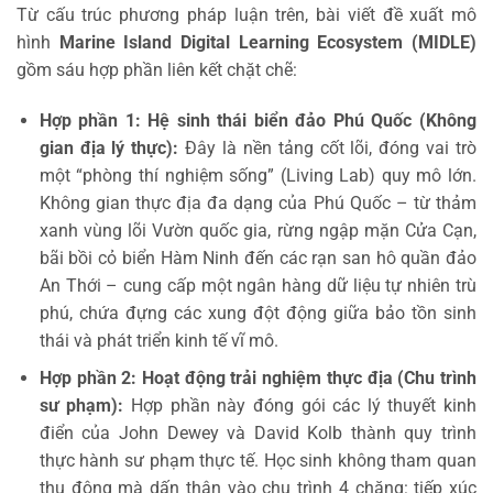
Từ cấu trúc phương pháp luận trên, bài viết đề xuất mô
hình
Marine Island Digital Learning Ecosystem (MIDLE)
gồm sáu hợp phần liên kết chặt chẽ:
Hợp phần 1: Hệ sinh thái biển đảo Phú Quốc (Không
gian địa lý thực):
Đây là nền tảng cốt lõi, đóng vai trò
một “phòng thí nghiệm sống” (Living Lab) quy mô lớn.
Không gian thực địa đa dạng của Phú Quốc – từ thảm
xanh vùng lõi Vườn quốc gia, rừng ngập mặn Cửa Cạn,
bãi bồi cỏ biển Hàm Ninh đến các rạn san hô quần đảo
An Thới – cung cấp một ngân hàng dữ liệu tự nhiên trù
phú, chứa đựng các xung đột động giữa bảo tồn sinh
thái và phát triển kinh tế vĩ mô.
Hợp phần 2: Hoạt động trải nghiệm thực địa (Chu trình
sư phạm):
Hợp phần này đóng gói các lý thuyết kinh
điển của John Dewey và David Kolb thành quy trình
thực hành sư phạm thực tế. Học sinh không tham quan
thụ động mà dấn thân vào chu trình 4 chặng: tiếp xúc