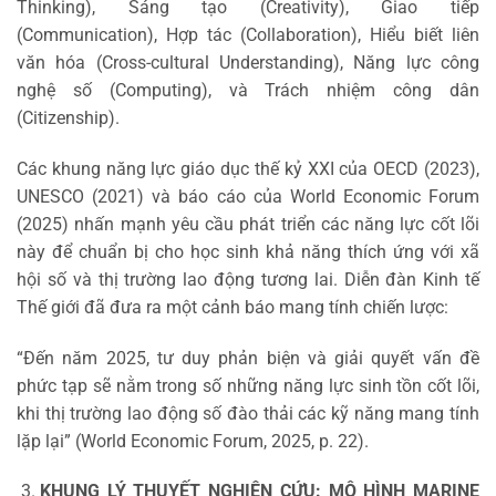
Thinking), Sáng tạo (Creativity), Giao tiếp
(Communication), Hợp tác (Collaboration), Hiểu biết liên
văn hóa (Cross-cultural Understanding), Năng lực công
nghệ số (Computing), và Trách nhiệm công dân
(Citizenship).
Các khung năng lực giáo dục thế kỷ XXI của OECD (2023),
UNESCO (2021) và báo cáo của World Economic Forum
(2025) nhấn mạnh yêu cầu phát triển các năng lực cốt lõi
này để chuẩn bị cho học sinh khả năng thích ứng với xã
hội số và thị trường lao động tương lai. Diễn đàn Kinh tế
Thế giới đã đưa ra một cảnh báo mang tính chiến lược:
“Đến năm 2025, tư duy phản biện và giải quyết vấn đề
phức tạp sẽ nằm trong số những năng lực sinh tồn cốt lõi,
khi thị trường lao động số đào thải các kỹ năng mang tính
lặp lại” (World Economic Forum, 2025, p. 22).
KHUNG LÝ THUYẾT NGHIÊN CỨU: MÔ HÌNH MARINE