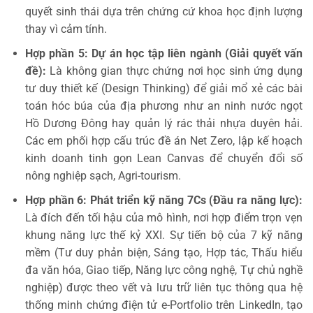
quyết sinh thái dựa trên chứng cứ khoa học định lượng
thay vì cảm tính.
Hợp phần 5: Dự án học tập liên ngành (Giải quyết vấn
đề):
Là không gian thực chứng nơi học sinh ứng dụng
tư duy thiết kế (Design Thinking) để giải mổ xẻ các bài
toán hóc búa của địa phương như an ninh nước ngọt
Hồ Dương Đông hay quản lý rác thải nhựa duyên hải.
Các em phối hợp cấu trúc đề án Net Zero, lập kế hoạch
kinh doanh tinh gọn Lean Canvas để chuyển đổi số
nông nghiệp sạch, Agri-tourism.
Hợp phần 6: Phát triển kỹ năng 7Cs (Đầu ra năng lực):
Là đích đến tối hậu của mô hình, nơi hợp điểm trọn vẹn
khung năng lực thế kỷ XXI. Sự tiến bộ của 7 kỹ năng
mềm (Tư duy phản biện, Sáng tạo, Hợp tác, Thấu hiểu
đa văn hóa, Giao tiếp, Năng lực công nghệ, Tự chủ nghề
nghiệp) được theo vết và lưu trữ liên tục thông qua hệ
thống minh chứng điện tử e-Portfolio trên LinkedIn, tạo