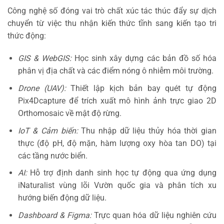
Công nghệ số đóng vai trò chất xúc tác thúc đẩy sự dịch
chuyển từ việc thu nhận kiến thức tĩnh sang kiến tạo tri
thức động:
GIS & WebGIS:
Học sinh xây dựng các bản đồ số hóa
phân vị địa chất và các điểm nóng ô nhiễm môi trường.
Drone (UAV):
Thiết lập kịch bản bay quét tự động
Pix4Dcapture để trích xuất mô hình ảnh trực giao 2D
Orthomosaic về mật độ rừng.
IoT & Cảm biến:
Thu nhập dữ liệu thủy hóa thời gian
thực (độ pH, độ mặn, hàm lượng oxy hòa tan DO) tại
các tầng nước biển.
AI:
Hỗ trợ định danh sinh học tự động qua ứng dụng
iNaturalist vùng lõi Vườn quốc gia và phân tích xu
hướng biến động dữ liệu.
Dashboard & Figma:
Trực quan hóa dữ liệu nghiên cứu