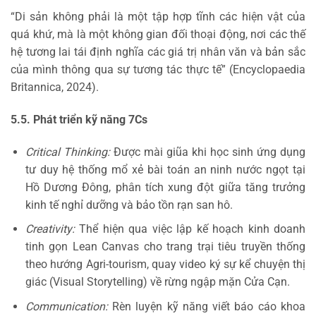
“Di sản không phải là một tập hợp tĩnh các hiện vật của
quá khứ, mà là một không gian đối thoại động, nơi các thế
hệ tương lai tái định nghĩa các giá trị nhân văn và bản sắc
của mình thông qua sự tương tác thực tế” (Encyclopaedia
Britannica, 2024).
5.5. Phát triển kỹ năng 7Cs
Critical Thinking:
Được mài giũa khi học sinh ứng dụng
tư duy hệ thống mổ xẻ bài toán an ninh nước ngọt tại
Hồ Dương Đông, phân tích xung đột giữa tăng trưởng
kinh tế nghỉ dưỡng và bảo tồn rạn san hô.
Creativity:
Thể hiện qua việc lập kế hoạch kinh doanh
tinh gọn Lean Canvas cho trang trại tiêu truyền thống
theo hướng Agri-tourism, quay video ký sự kể chuyện thị
giác (Visual Storytelling) về rừng ngập mặn Cửa Cạn.
Communication:
Rèn luyện kỹ năng viết báo cáo khoa