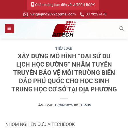
Bỏ
Chào mừng bạn đến với AITECH BOOK
qua
hungngmd2022@gmai.com
0379257478
nội
dung
TIỂU LUẬN
XÂY DỰNG MÔ HÌNH “ĐẠI SỨ DU
LỊCH HỌC ĐƯỜNG” NHẰM TUYÊN
TRUYỀN BẢO VỆ MÔI TRƯỜNG BIỂN
ĐẢO PHÚ QUỐC CHO HỌC SINH
TRUNG HỌC CƠ SỞ TẠI ĐỊA PHƯƠNG
ĐĂNG VÀO
19/06/2026
BỞI
ADMIN
NHÓM NGHIÊN CỨU AITECHBOOK