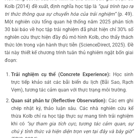
Kolb (2014) đề xuất, định nghĩa học tập là
“quá trình tạo ra
tri thức thông qua sự chuyển hóa của trải nghiệm”
(p. 49).
Một nghiên cứu tổng quan hệ thống năm 2025 phân tích
30 bài báo về học tập trải nghiệm đã phát hiện chỉ 30% số
nghiên cứu thực hiện đầy đủ mô hình Kolb, cho thấy thách
thức lớn trong vận hành thực tiễn (ScienceDirect, 2025). Đề
tài này thiết kế chương trình tuân thủ nghiêm ngặt bốn giai
đoạn:
Trải nghiệm cụ thể (Concrete Experience):
Học sinh
trực tiếp khảo sát các bãi biển du lịch (Bãi Sao, Rạch
Vẹm), tương tác cảm quan với thực trạng môi trường.
Quan sát phản tư (Reflective Observation):
Các em ghi
chép nhật ký, thảo luận sâu. Các nhà nghiên cứu kế
thừa Kolb chỉ ra học tập thực sự mang tính trải nghiệm
khi có
“sự tham gia tích cực, tương tác cảm quan, sự
chú ý tỉnh thức và hiện diện trọn vẹn tại đây và bây giờ”