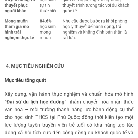
thuyết phục
tự tin
thuyết trình tương tác với du khách
người khác
thực hiện
quốc tế.
Mong muốn
84.6%
Nhu cầu được bước ra khỏi phòng
tham gia mô
học sinh
học lý thuyết để hành động, trải
hình trải
mong
nghiệm và khẳng định bản thân là
nghiệm thực tế
muốn
rất lớn.
MỤC TIÊU NGHIÊN CỨU
Mục tiêu tổng quát
Xây dựng, vận hành thực nghiệm và chuẩn hóa mô hình
“Đại sứ du lịch học đường”
nhằm chuyển hóa nhận thức
văn hóa – môi trường thành năng lực hành động cụ thể
cho học sinh THCS tại Phú Quốc; đồng thời kiến tạo một
lực lượng tuyên truyền viên trẻ tuổi có khả năng tạo tác
động xã hội tích cực đến cộng đồng du khách quốc tế và