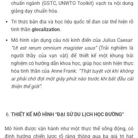
chuẩn ngành (GSTC, UNWTO Toolkit) vạch ra nội dung
giảng dạy chuẩn hóa.
Tri thức bản địa và học liệu quốc tế đan cài thể hiện rõ
tinh thần
glocalization
.
Mô hình vận dụng câu nói kinh điển của Julius Caesar:
“Ut est rerum omnium magister usus”
(Trải nghiệm là
người thầy của vạn vật) để thiết kế một khung trải
nghiệm có hướng dẫn khoa học, giúp học sinh hiện thực
hóa tinh thần của Anne Frank:
“Thật tuyệt vời khi không
ai phải chờ đợi một giây phút nào trước khi bắt đầu cải
thiện thế giới”
.
THIẾT KẾ MÔ HÌNH “ĐẠI SỨ DU LỊCH HỌC ĐƯỜNG”
Mô hình được vận hành như một thực thể sống động, có
định hướng chiến lược rõ ràng thông qua ba giá trị hạt