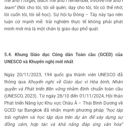
me and I forget, teach me and I remember, involve me and I
learn”
(Nói cho tôi, tôi sẽ quên; dạy cho tôi, tôi có thể nhớ;
lôi cuốn tôi, tôi sẽ học). Sự hội tụ Đông – Tây này tạo nên
luận cứ mạnh mẽ: trải nghiệm thực tế không phải phát
minh mới mà là một chân lý giáo dục phổ quát.
5.4. Khung Giáo dục Công dân Toàn cầu (GCED) của
UNESCO và Khuyến nghị mới nhất
Ngày 20/11/2023, 194 quốc gia thành viên UNESCO đã
thông qua
Khuyến nghị về Giáo dục vì Hòa bình, Nhân
quyền và Phát triển Bền vững
nhằm định chuẩn toàn cầu
(UNESCO, 2023). Từ ngày 28/10 đến 01/11/2024, Hội thảo
Phát triển Năng lực Khu vực Châu Á – Thái Bình Dương về
GCED tại Bangkok đã nhấn mạnh phương pháp
“học tập
trải nghiệm và học tập dựa trên dự án để xây dựng sự
đồng cảm, hợp tác và khả năng đáp ứng văn hóa”