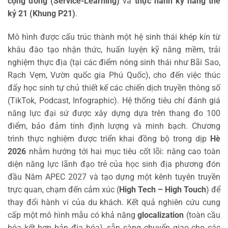
cộng đồng (Service-Learning)
và
thực hành kỹ năng thế
kỷ 21 (Khung P21)
.
Mô hình được cấu trúc thành một hệ sinh thái khép kín từ
khâu đào tạo nhận thức, huấn luyện kỹ năng mềm, trải
nghiệm thực địa (tại các điểm nóng sinh thái như Bãi Sao,
Rạch Vẹm, Vườn quốc gia Phú Quốc), cho đến việc thúc
đẩy học sinh tự chủ thiết kế các chiến dịch truyền thông số
(TikTok, Podcast, Infographic). Hệ thống tiêu chí đánh giá
năng lực đại sứ được xây dựng dựa trên thang đo 100
điểm, bảo đảm tính định lượng và minh bạch. Chương
trình thực nghiệm được triển khai đồng bộ trong dịp
Hè
2026
nhằm hướng tới hai mục tiêu cốt lõi: nâng cao toàn
diện năng lực lãnh đạo trẻ của học sinh địa phương đón
đầu Năm APEC 2027 và tạo dựng một kênh tuyên truyền
trực quan, chạm đến cảm xúc (
High Tech – High Touch
) để
thay đổi hành vi của du khách. Kết quả nghiên cứu cung
cấp một mô hình mẫu có khả năng
glocalization
(toàn cầu
hóa kết hợp bản địa hóa), sẵn sàng chuyển giao cho các