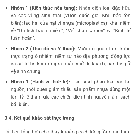
Nhóm 1 (Kiến thức nền tảng):
Nhận diện loài đặc hữu
và các vùng sinh thái (Vườn quốc gia, Khu bảo tồn
biển); tác hại của hạt vi nhựa (microplastics); khái niệm
về “Du lịch trách nhiệm”, “Vết chân carbon” và “Kinh tế
tuần hoàn”.
Nhóm 2 (Thái độ và Ý thức):
Mức độ quan tâm trước
thực trạng ô nhiễm; niềm tự hào địa phương; động lực
và sự tự tin khi đứng ra nhắc nhở du khách, bạn bè giữ
vệ sinh chung.
Nhóm 3 (Hành vi thực tế):
Tần suất phân loại rác tại
nguồn; thói quen giảm thiểu sản phẩm nhựa dùng một
lần; tỷ lệ tham gia các chiến dịch tình nguyện làm sạch
bãi biển.
3.4. Kết quả khảo sát thực trạng
Dữ liệu tổng hợp cho thấy khoảng cách lớn giữa nhận thức