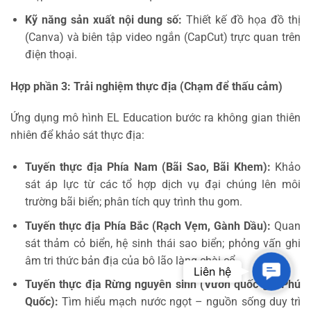
Kỹ năng sản xuất nội dung số:
Thiết kế đồ họa đồ thị
(Canva) và biên tập video ngắn (CapCut) trực quan trên
điện thoại.
Hợp phần 3: Trải nghiệm thực địa (Chạm để thấu cảm)
Ứng dụng mô hình EL Education bước ra không gian thiên
nhiên để khảo sát thực địa:
Tuyến thực địa Phía Nam (Bãi Sao, Bãi Khem):
Khảo
sát áp lực từ các tổ hợp dịch vụ đại chúng lên môi
trường bãi biển; phân tích quy trình thu gom.
Tuyến thực địa Phía Bắc (Rạch Vẹm, Gành Dầu):
Quan
sát thảm cỏ biển, hệ sinh thái sao biển; phỏng vấn ghi
âm tri thức bản địa của bô lão làng chài cổ.
Contac
Liên hệ
Tuyến thực địa Rừng nguyên sinh (Vườn quốc gia Phú
Quốc):
Tìm hiểu mạch nước ngọt – nguồn sống duy trì