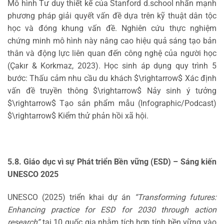
Mô hình Tư duy thiết kế của Stanford d.school nhấn mạnh
phương pháp giải quyết vấn đề dựa trên kỹ thuật dân tộc
học và đóng khung vấn đề. Nghiên cứu thực nghiệm
chứng minh mô hình này nâng cao hiệu quả sáng tạo bản
thân và động lực liên quan đến công nghệ của người học
(Çakır & Korkmaz, 2023). Học sinh áp dụng quy trình 5
bước: Thấu cảm nhu cầu du khách $\rightarrow$ Xác định
vấn đề truyền thông $\rightarrow$ Nảy sinh ý tưởng
$\rightarrow$ Tạo sản phẩm mẫu (Infographic/Podcast)
$\rightarrow$ Kiểm thử phản hồi xã hội.
5.8. Giáo dục vì sự Phát triển Bền vững (ESD) – Sáng kiến
UNESCO 2025
UNESCO (2025) triển khai dự án
“Transforming futures:
Enhancing practice for ESD for 2030 through action
research”
tại 10 quốc gia nhằm tích hợp tính bền vững vào