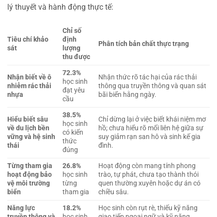
lý thuyết và hành động thực tế:
Chỉ số
Tiêu chí khảo
định
Phân tích bản chất thực trạng
sát
lượng
thu được
72.3%
Nhận biết về ô
Nhận thức rõ tác hại của rác thải
học sinh
nhiễm rác thải
thông qua truyền thông và quan sát
đạt yêu
nhựa
bãi biển hằng ngày.
cầu
38.5%
Hiểu biết sâu
Chỉ dừng lại ở việc biết khái niệm mơ
học sinh
về du lịch bền
hồ; chưa hiểu rõ mối liên hệ giữa sự
có kiến
vững và hệ sinh
suy giảm rạn san hô và sinh kế gia
thức
thái
đình.
đúng
Từng tham gia
26.8%
Hoạt động còn mang tính phong
hoạt động bảo
học sinh
trào, tự phát, chưa tạo thành thói
vệ môi trường
từng
quen thường xuyên hoặc dự án có
biển
tham gia
chiều sâu.
Năng lực
18.2%
Học sinh còn rụt rè, thiếu kỹ năng
truyền thông và
học sinh
giao tiếp ngoại ngữ và kỹ năng