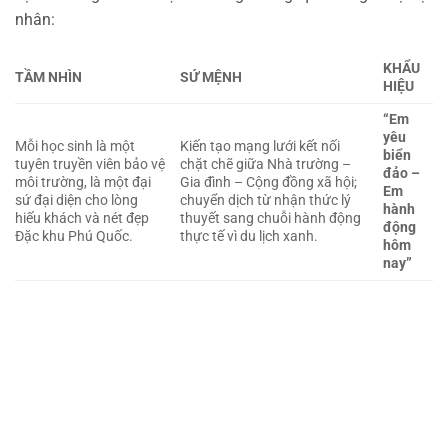
nhân:
KHẨU
TẦM NHÌN
SỨ MỆNH
HIỆU
“Em
yêu
Mỗi học sinh là một
Kiến tạo mạng lưới kết nối
biển
tuyên truyền viên bảo vệ
chặt chẽ giữa Nhà trường –
đảo –
môi trường, là một đại
Gia đình – Cộng đồng xã hội;
Em
sứ đại diện cho lòng
chuyển dịch từ nhận thức lý
hành
hiếu khách và nét đẹp
thuyết sang chuỗi hành động
động
Đặc khu Phú Quốc.
thực tế vì du lịch xanh.
hôm
nay”