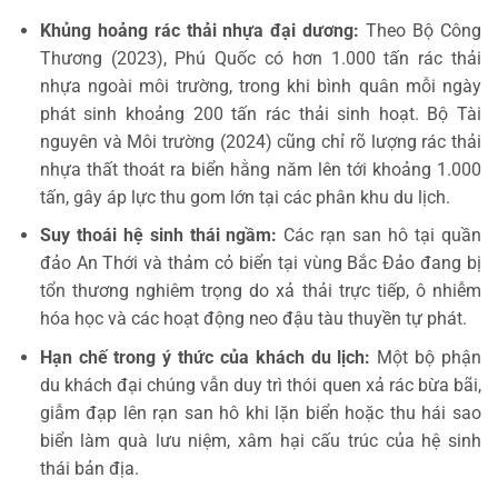
Khủng hoảng rác thải nhựa đại dương:
Theo Bộ Công
Thương (2023), Phú Quốc có hơn 1.000 tấn rác thải
nhựa ngoài môi trường, trong khi bình quân mỗi ngày
phát sinh khoảng 200 tấn rác thải sinh hoạt. Bộ Tài
nguyên và Môi trường (2024) cũng chỉ rõ lượng rác thải
nhựa thất thoát ra biển hằng năm lên tới khoảng 1.000
tấn, gây áp lực thu gom lớn tại các phân khu du lịch.
Suy thoái hệ sinh thái ngầm:
Các rạn san hô tại quần
đảo An Thới và thảm cỏ biển tại vùng Bắc Đảo đang bị
tổn thương nghiêm trọng do xả thải trực tiếp, ô nhiễm
hóa học và các hoạt động neo đậu tàu thuyền tự phát.
Hạn chế trong ý thức của khách du lịch:
Một bộ phận
du khách đại chúng vẫn duy trì thói quen xả rác bừa bãi,
giẫm đạp lên rạn san hô khi lặn biển hoặc thu hái sao
biển làm quà lưu niệm, xâm hại cấu trúc của hệ sinh
thái bản địa.