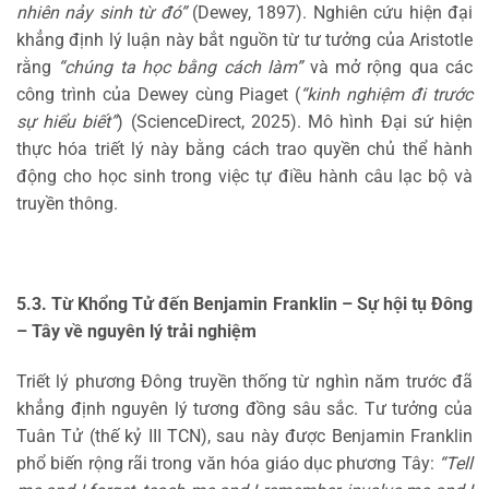
nhiên nảy sinh từ đó”
(Dewey, 1897). Nghiên cứu hiện đại
khẳng định lý luận này bắt nguồn từ tư tưởng của Aristotle
rằng
“chúng ta học bằng cách làm”
và mở rộng qua các
công trình của Dewey cùng Piaget (
“kinh nghiệm đi trước
sự hiểu biết”
) (ScienceDirect, 2025). Mô hình Đại sứ hiện
thực hóa triết lý này bằng cách trao quyền chủ thể hành
động cho học sinh trong việc tự điều hành câu lạc bộ và
truyền thông.
5.3. Từ Khổng Tử đến Benjamin Franklin – Sự hội tụ Đông
– Tây về nguyên lý trải nghiệm
Triết lý phương Đông truyền thống từ nghìn năm trước đã
khẳng định nguyên lý tương đồng sâu sắc. Tư tưởng của
Tuân Tử (thế kỷ III TCN), sau này được Benjamin Franklin
phổ biến rộng rãi trong văn hóa giáo dục phương Tây:
“Tell