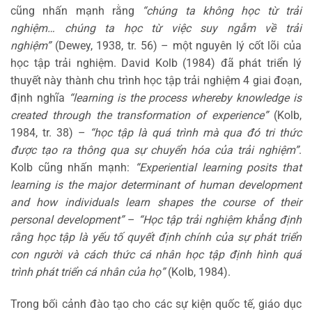
cũng nhấn mạnh rằng
“chúng ta không học từ trải
nghiệm… chúng ta học từ việc suy ngẫm về trải
nghiệm”
(Dewey, 1938, tr. 56) – một nguyên lý cốt lõi của
học tập trải nghiệm. David Kolb (1984) đã phát triển lý
thuyết này thành chu trình học tập trải nghiệm 4 giai đoạn,
định nghĩa
“learning is the process whereby knowledge is
created through the transformation of experience”
(Kolb,
1984, tr. 38) –
“học tập là quá trình mà qua đó tri thức
được tạo ra thông qua sự chuyển hóa của trải nghiệm”
.
Kolb cũng nhấn mạnh:
“Experiential learning posits that
learning is the major determinant of human development
and how individuals learn shapes the course of their
personal development”
–
“Học tập trải nghiệm khẳng định
rằng học tập là yếu tố quyết định chính của sự phát triển
con người và cách thức cá nhân học tập định hình quá
trình phát triển cá nhân của họ”
(Kolb, 1984).
Trong bối cảnh đào tạo cho các sự kiện quốc tế, giáo dục