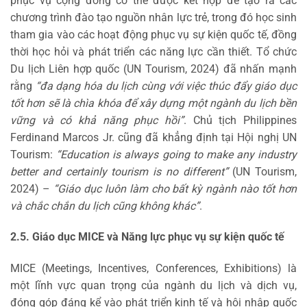
phục vụ cộng đồng có thể được kết hợp để tạo ra các
chương trình đào tạo nguồn nhân lực trẻ, trong đó học sinh
tham gia vào các hoạt động phục vụ sự kiện quốc tế, đồng
thời học hỏi và phát triển các năng lực cần thiết. Tổ chức
Du lịch Liên hợp quốc (UN Tourism, 2024) đã nhấn mạnh
rằng
“đa dạng hóa du lịch cùng với việc thúc đẩy giáo dục
tốt hơn sẽ là chìa khóa để xây dựng một ngành du lịch bền
vững và có khả năng phục hồi”
. Chủ tịch Philippines
Ferdinand Marcos Jr. cũng đã khẳng định tại Hội nghị UN
Tourism:
“Education is always going to make any industry
better and certainly tourism is no different”
(UN Tourism,
2024) –
“Giáo dục luôn làm cho bất kỳ ngành nào tốt hơn
và chắc chắn du lịch cũng không khác”
.
2.5. Giáo dục MICE và Năng lực phục vụ sự kiện quốc tế
MICE (Meetings, Incentives, Conferences, Exhibitions) là
một lĩnh vực quan trọng của ngành du lịch và dịch vụ,
đóng góp đáng kể vào phát triển kinh tế và hội nhập quốc