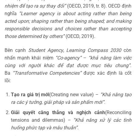
nhiệm để tạo ra sự thay đổi”
(OECD, 2019, tr. 8). OECD định
nghĩa
“Learner agency is about acting rather than being
acted upon; shaping rather than being shaped; and making
responsible decisions and choices rather than accepting
those determined by others”
(OECD, 2019).
Bên cạnh
Student Agency
,
Learning Compass 2030
còn
nhấn mạnh khái niệm
“Co-agency”
–
“khả năng làm việc
cùng với người khác để đạt được mục tiêu chung”
.
Ba
“Transformative Competencies”
được xác định là cốt
lõi:
Tạo ra giá trị mới
(Creating new value) –
“Khả năng tạo
ra các ý tưởng, giải pháp và sản phẩm mới”
.
Giải quyết căng thẳng và nghịch cảnh
(Reconciling
tensions and dilemmas) –
“Khả năng xử lý các tình
huống phức tạp và mâu thuẫn”
.