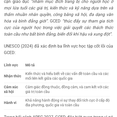
cận giáo dục
“nhằm mục đích trang bị cho người học ở
mọi lứa tuổi các giá trị, kiến thức và kỹ năng dựa trên và
thấm nhuần nhân quyền, công bằng xã hội, đa dạng văn
hóa và bình đẳng giới”
. GCED
“thúc đẩy sự tham gia tích
cực của người học trong việc giải quyết các thách thức
toàn cầu như bất bình đẳng, biến đổi khí hậu và xung đột”
.
UNESCO (2024) đã xác định ba lĩnh vực học tập cốt lõi của
GCED:
Lĩnh vực
Mô tả
Kiến thức và hiểu biết về các vấn đề toàn cầu và các
Nhận thức
mối liên kết giữa các quốc gia
Cảm xúc
Cảm giác đồng thuộc, đồng cảm, và cam kết với các
xã hội
giá trị toàn cầu
Khả năng hành động vì sự thay đổi tích cực ở cấp độ
Hành vi
địa phương, quốc gia và toàn cầu