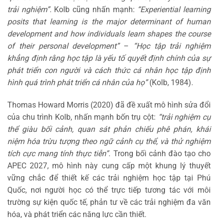
trải nghiệm”
. Kolb cũng nhấn mạnh:
“Experiential learning
posits that learning is the major determinant of human
development and how individuals learn shapes the course
of their personal development”
–
“Học tập trải nghiệm
khẳng định rằng học tập là yếu tố quyết định chính của sự
phát triển con người và cách thức cá nhân học tập định
hình quá trình phát triển cá nhân của họ”
(Kolb, 1984).
Thomas Howard Morris (2020) đã đề xuất mô hình sửa đổi
của chu trình Kolb, nhấn mạnh bốn trụ cột:
“trải nghiệm cụ
thể giàu bối cảnh, quan sát phản chiếu phê phán, khái
niệm hóa trừu tượng theo ngữ cảnh cụ thể, và thử nghiệm
tích cực mang tính thực tiễn”
. Trong bối cảnh đào tạo cho
APEC 2027, mô hình này cung cấp một khung lý thuyết
vững chắc để thiết kế các trải nghiệm học tập tại Phú
Quốc, nơi người học có thể trực tiếp tương tác với môi
trường sự kiện quốc tế, phản tư về các trải nghiệm đa văn
hóa, và phát triển các năng lực cần thiết.