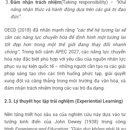
Đảm nhận trách nhiệm
(Taking responsibility) –
“Khả
năng nhận thức và hành động dựa trên các giá trị đạo
đức”
.
OECD (2018) đã nhấn mạnh rằng
“các thế hệ tương lai sẽ
cần các năng lực chuyển hóa để định hình một tương lai
tốt đẹp hơn trong một thế giới đang thay đổi nhanh
chóng”
. Trong bối cảnh APEC 2027, các năng lực chuyển
hóa này đặc biệt phù hợp với yêu cầu của nguồn nhân lực
phục vụ sự kiện quốc tế – những người cần tạo ra các giải
pháp sáng tạo cho các tình huống phức tạp, giải quyết
xung đột và căng thẳng trong môi trường đa văn hóa, và
đảm nhận trách nhiệm trong các vai trò đa dạng.
2.3. Lý thuyết học tập trải nghiệm (Experiential Learning)
Nền tảng triết học sâu xa của nghiên cứu này dựa vào tư
tưởng kinh điển của John Dewey (1938) trong công
trình
Experience and Education
:
“Giáo dục không phải là sự