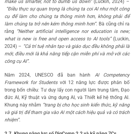
make us smarter, not to dumb us down”
(Luckin, 2024) –
“Điều thực sự quan trọng là chúng ta coi AI như một công
cụ để làm cho chúng ta thông minh hơn, không phải để
làm chúng ta trở nên kém thông minh hơn”
. Bà cũng chỉ ra
rằng
“Neither artificial intelligence nor education is new;
what is new is free and open access to AI tools”
(Luckin,
2024) –
“Cả trí tuệ nhân tạo và giáo dục đều không phải là
mới; điều mới là khả năng tiếp cận miễn phí và mở với các
công cụ AI”
.
Năm 2024, UNESCO đã ban hành
AI Competency
Framework for Students
với 12 năng lực được phân bố
trong bốn chiều: Tư duy lấy con người làm trung tâm, Đạo
đức AI, Kỹ thuật và ứng dụng AI, và Thiết kế hệ thống AI.
Khung này nhằm
“trang bị cho học sinh kiến thức, kỹ năng
và giá trị để tham gia vào AI một cách hiệu quả và có trách
nhiệm”
.
2.7. Khung năng lực số DigComp 2.2 và kỹ năng 7Cs