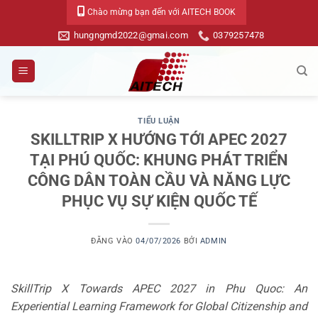
Bỏ
Chào mừng bạn đến với AITECH BOOK
qua
hungngmd2022@gmai.com
0379257478
nội
dung
TIỂU LUẬN
SKILLTRIP X HƯỚNG TỚI APEC 2027
TẠI PHÚ QUỐC: KHUNG PHÁT TRIỂN
CÔNG DÂN TOÀN CẦU VÀ NĂNG LỰC
PHỤC VỤ SỰ KIỆN QUỐC TẾ
ĐĂNG VÀO
04/07/2026
BỞI
ADMIN
SkillTrip X Towards APEC 2027 in Phu Quoc: An
Experiential Learning Framework for Global Citizenship and