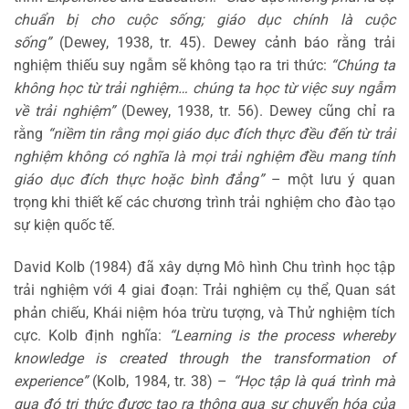
chuẩn bị cho cuộc sống; giáo dục chính là cuộc
sống”
(Dewey, 1938, tr. 45). Dewey cảnh báo rằng trải
nghiệm thiếu suy ngẫm sẽ không tạo ra tri thức:
“Chúng ta
không học từ trải nghiệm… chúng ta học từ việc suy ngẫm
về trải nghiệm”
(Dewey, 1938, tr. 56). Dewey cũng chỉ ra
rằng
“niềm tin rằng mọi giáo dục đích thực đều đến từ trải
nghiệm không có nghĩa là mọi trải nghiệm đều mang tính
giáo dục đích thực hoặc bình đẳng”
– một lưu ý quan
trọng khi thiết kế các chương trình trải nghiệm cho đào tạo
sự kiện quốc tế.
David Kolb (1984) đã xây dựng Mô hình Chu trình học tập
trải nghiệm với 4 giai đoạn: Trải nghiệm cụ thể, Quan sát
phản chiếu, Khái niệm hóa trừu tượng, và Thử nghiệm tích
cực. Kolb định nghĩa:
“Learning is the process whereby
knowledge is created through the transformation of
experience”
(Kolb, 1984, tr. 38) –
“Học tập là quá trình mà
qua đó tri thức được tạo ra thông qua sự chuyển hóa của