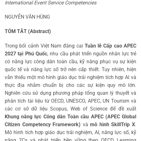
International Event Service Competencies
NGUYỄN VĂN HÙNG
TÓM TẮT (Abstract)
Trong bối cảnh Việt Nam đăng cai
Tuần lễ Cấp cao APEC
2027 tại Phú Quốc
, nhu cầu phát triển nguồn nhân lực trẻ
có năng lực công dân toàn cầu, kỹ năng phục vụ sự kiện
quốc tế và năng lực số trở nên cấp thiết. Tuy nhiên, hiện
vẫn thiếu một mô hình giáo dục trải nghiệm tích hợp AI và
thực địa nhằm chuẩn bị cho các sự kiện quy mô lớn.
Nghiên cứu sử dụng phương pháp tổng quan lý thuyết và
phân tích tài liệu từ OECD, UNESCO, APEC, UN Tourism và
các cơ sở dữ liệu Scopus, Web of Science để đề xuất
Khung năng lực Công dân Toàn cầu APEC (APEC Global
Citizen Competency Framework)
và
mô hình SkillTrip X
.
Mô hình tích hợp giáo dục trải nghiệm, AI, năng lực số, kỹ
năng 7Cs và phát triển bền vững theo OECD Learning