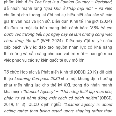
phẩm kinh điển
The Past is a Foreign Country – Revisited
,
đã nhấn mạnh rằng
“quá khứ ở khắp mọi nơi”
– và việc
chuẩn bị cho tương lai đòi hỏi sự hiểu biết sâu sắc về các
giá trị văn hóa và lịch sử. Diễn đàn Kinh tế Thế giới (2024)
đã đưa ra một dự báo mang tính cảnh báo:
“65% trẻ em
bước vào trường tiểu học ngày nay sẽ làm những công việc
chưa từng tồn tại”
(WEF, 2024). Điều này đặt ra yêu cầu
cấp bách về việc đào tạo nguồn nhân lực có khả năng
thích ứng và sẵn sàng cho các vai trò mới – bao gồm cả
việc phục vụ các sự kiện quốc tế quy mô lớn.
Tổ chức Hợp tác và Phát triển Kinh tế (OECD, 2019) đã giới
thiệu
Learning Compass 2030
như một khung định hướng
phát triển năng lực cho thế kỷ XXI, trong đó nhấn mạnh
khái niệm
“Student Agency”
–
“khả năng thiết lập mục tiêu,
phản tư và hành động một cách có trách nhiệm”
(OECD,
2019, tr. 8). OECD định nghĩa
“Learner agency is about
acting rather than being acted upon; shaping rather than