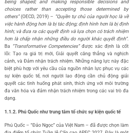
being shaped; and making responsible decisions and
choices rather than accepting those determined by
others”
(OECD, 2019) –
“Quyền tự chủ của người học là về
việc hành động hơn là bị tác động; định hình hơn là bị định
hình; và đưa ra các quyết định và lựa chọn có trách nhiệm
hơn là chấp nhận những điều do người khác quyết định”
.
Ba
“Transformative Competencies”
được xác định là cốt
lõi: Tạo ra giá trị mới, Giải quyết căng thẳng và nghịch
cảnh, và Đảm nhận trách nhiệm. Những năng lực này đặc
biệt phù hợp với yêu cầu của nguồn nhân lực phục vụ các
sự kiện quốc tế, nơi người lao động cần chủ động giải
quyết các tình huống phát sinh, thích ứng với môi trường
đa văn hóa và đảm nhận trách nhiệm trong các vai trò đa
dạng.
1.1.2. Phú Quốc như trung tâm tổ chức sự kiện quốc tế
Phú Quốc – “Đảo Ngọc” của Việt Nam – đã được chọn làm
địa điểm tổ chức Tuần lễ Cấp cao APEC 2027. Đây là một