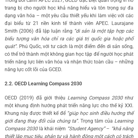
Trong bối cảnh APEC 2027, GCED đặc biệt quan trọng vì nó
trang bị cho người học khả năng hiểu và tôn trọng sự đa
dạng văn hóa – một yêu cầu thiết yếu khi làm việc với các
đại biểu từ 21 nền kinh tế thành viên APEC. Laurajane
Smith (2006) đã lập luận rằng
“di sản là một tập hợp các
biểu tượng văn hóa chỉ ra các giá trị quốc gia hoặc phổ
quát”
. Phú Quốc, với tư cách là một điểm đến di sản sống,
có thể trở thành một không gian học tập để người học phát
triển năng lực liên văn hóa và nhận thức toàn cầu – những
năng lực cốt lõi của GCED.
2.2. OECD Learning Compass 2030
OECD (2019) đã giới thiệu
Learning Compass 2030
như
một khung định hướng phát triển năng lực cho thế kỷ XXI.
Khung này được thiết kế để
“giúp học sinh điều hướng thế
giới đang thay đổi của chúng ta”
. Trọng tâm của
Learning
Compass 2030
là khái niệm
“Student Agency”
–
“khả năng
thiết lập mục tiêu, phản tư và hành động một cách có trách