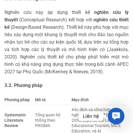
Nghiên cứu này áp dụng thiết kế
nghiên cứu lý
thuyết
(Conceptual Research) kết hợp với
nghiên cứu thiết
kế
(Design-Based Research). Thiết kế này phù hợp với mục
tiêu xây dựng một khung lý thuyết mới cho đào tạo nguồn
nhân lực trẻ cho các sự kiện quốc tế, dựa trên sự tổng hợp
và tích hợp các lý thuyết và mô hình hiện có (Jaakkola,
2020). Nghiên cứu thiết kế cho phép phát triển một mô
hình có khả năng ứng dụng thực tiễn trong bối cảnh APEC
2027 tại Phú Quốc (McKenney & Reeves, 2018).
3.2. Phương pháp
Phương pháp
Mô tả
Mục đích
Xác định và tổng hợp các
Contac
Systematic
Tổng quan hệ
nghiên cứu về GCED, OECD
Liên hệ
Literature
thống theo
2030, Experiential Learning,
Review
PRISMA
Educational Tourism, MICE
Education, và AI