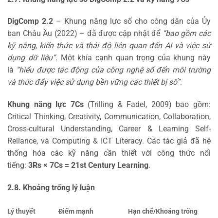
DigComp 2.2
– Khung năng lực số cho công dân của Ủy
ban Châu Âu (2022) – đã được cập nhật để
“bao gồm các
kỹ năng, kiến thức và thái độ liên quan đến AI và việc sử
dụng dữ liệu”
. Một khía cạnh quan trọng của khung này
là
“hiểu được tác động của công nghệ số đến môi trường
và thúc đẩy việc sử dụng bền vững các thiết bị số”
.
Khung năng lực 7Cs
(Trilling & Fadel, 2009) bao gồm:
Critical Thinking, Creativity, Communication, Collaboration,
Cross-cultural Understanding, Career & Learning Self-
Reliance, và Computing & ICT Literacy. Các tác giả đã hệ
thống hóa các kỹ năng cần thiết với công thức nổi
tiếng:
3Rs × 7Cs = 21st Century Learning
.
2.8. Khoảng trống lý luận
Lý thuyết
Điểm mạnh
Hạn chế/Khoảng trống