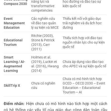
năng lực và
học đường và đào tạo sự
Compass 2030
transformative
kiện quốc tế
competencies
Event
Các nghiên cứu
Thiếu kết nối với giáo dục
Management
về đào tạo quản
trải nghiệm và du lịch học
Education
lý sự kiện và MICE
đường
Ritchie (2003),
Thiếu tích hợp với đào tạo
Educational
Stone & Petrick
nguồn nhân lực cho sự kiện
Tourism
(2013), Carr
quốc tế
(2011)
Smart
Holmes et al.
Learning / AI-
(2019), Luckin et
Chưa áp dụng vào đào tạo
Augmented
al. (2016), Hwang
cho APEC và sự kiện quốc tế
Learning
(2014)
Chưa có mô hình tích hợp
Chưa có nghiên
GCED – OECD 2030 – Event
SkillTrip X
cứu
Education – Educational
Tourism – AI
Điểm nhấn:
Hiện chưa có mô hình nào tích hợp một cách
có hệ thống các yếu tố của giáo dục công dân toàn cầu