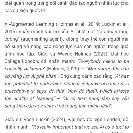
biệt quan trọng trong bối cảnh đào tạo nguồn nhân lực cho
các sự kiện quốc tế.
AI-Augmented Learning (Holmes et al., 2019; Luckin et al.,
2016) nhấn mạnh vai trò của AI như một “tác nhân tăng
cường” (augmenting agent), không thay thế con người mà
bổ sung và nâng cao năng lực của con người trong quá
trình học tập. Giáo sư Wayne Holmes (2025), Đại học
College London, đã nhấn mạnh:
“Everybody needs to be
critically AI-literate”
(Holmes, 2025) –
“Mọi người đều cần
có năng lực AI phê phán”
. Ông cũng cảnh báo rằng
“AI has
the potential to undermine student initiative because it is
prescriptive (it says ‘do this’, ‘now do that’), which affects
the quality of learning”
–
“AI có tiềm năng làm suy yếu
sáng kiến của học sinh vì nó mang tính mệnh lệnh”
.
Giáo sư Rose Luckin (2024), Đại học College London, đã
nhấn mạnh:
“It’s really important that we see AI as a tool to