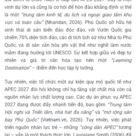
vinh dự lớn và cũng là cơ hội để hòn đảo khẳng định vị thế
là một
“trung tâm kinh tế, du lịch và ngoại giao tầm khu
vực và toàn cầu”
(Nhandan, 2026). Phú Quốc sở hữu hệ
sinh thái di sản biển đảo độc đáo, với Vườn Quốc gia
chiếm 70% diện tích đảo, các di tích lịch sử như Nhà tù Phú
Quốc, và di sản văn hóa phi vật thể như nghề làm nước
mắm đang hướng tới UNESCO. Sự kết hợp giữa vẻ đẹp tự
nhiên và giá trị văn hóa tạo nên một
“Learning
Destination”
– điểm đến học tập lý tưởng.
Tuy nhiên, việc tổ chức một sự kiện quy mô quốc tế như
APEC 2027 đòi hỏi không chỉ hạ tầng vật chất mà còn cả
nguồn nhân lực chất lượng cao. Các dự án phục vụ APEC
2027 đang được đẩy nhanh tiến độ, bao gồm
“Trung tâm
Hội nghị và Triển lãm, nhà hát đa năng”
và
“mở rộng sân
bay Phú Quốc”
(
Vietnam.vn
, 2026). Tuy nhiên, việc phát
triển nguồn nhân lực trẻ – những
“công dân APEC”
tương
lai – vẫn là một thách thức lớn. Laurajane Smith (2006) đã