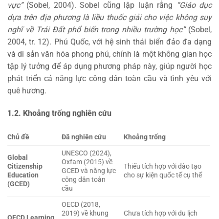
vực”
(Sobel, 2004). Sobel cũng lập luận rằng
“Giáo dục
dựa trên địa phương là liều thuốc giải cho việc không suy
nghĩ về Trái Đất phổ biến trong nhiều trường học”
(Sobel,
2004, tr. 12). Phú Quốc, với hệ sinh thái biển đảo đa dạng
và di sản văn hóa phong phú, chính là một không gian học
tập lý tưởng để áp dụng phương pháp này, giúp người học
phát triển cả năng lực công dân toàn cầu và tình yêu với
quê hương.
1.2. Khoảng trống nghiên cứu
Chủ đề
Đã nghiên cứu
Khoảng trống
UNESCO (2024),
Global
Oxfam (2015) về
Citizenship
Thiếu tích hợp với đào tạo
GCED và năng lực
Education
cho sự kiện quốc tế cụ thể
công dân toàn
(GCED)
cầu
OECD (2018,
2019) về khung
Chưa tích hợp với du lịch
OECD Learning